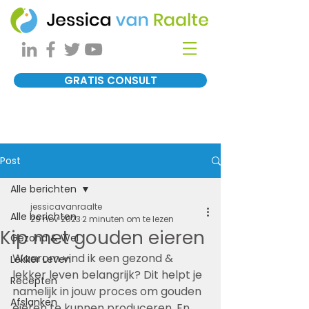
GRATIS CONSULT
Post
Alle berichten
jessicavanraalte
Alle berichten
29 nov 2023
2 minuten om te lezen
Kip met gouden eieren
Gezond & Wel
Waarom vind ik een gezond & 
Lekker Leven
lekker leven belangrijk? Dit helpt je 
Recepten
namelijk in jouw proces om gouden 
Afslanken
eieren te kunnen produceren. En 