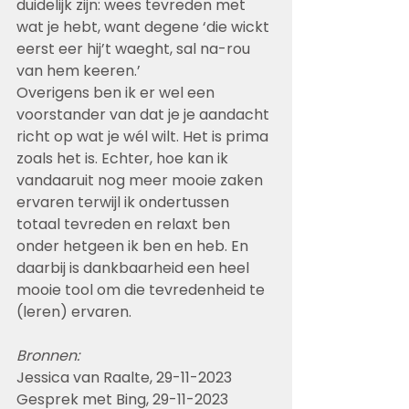
duidelijk zijn: wees tevreden met 
wat je hebt, want degene ‘die wickt 
eerst eer hij’t waeght, sal na-rou 
van hem keeren.’
Overigens ben ik er wel een 
voorstander van dat je je aandacht 
richt op wat je wél wilt. Het is prima 
zoals het is. Echter, hoe kan ik 
vandaaruit nog meer mooie zaken 
ervaren terwijl ik ondertussen 
totaal tevreden en relaxt ben 
onder hetgeen ik ben en heb. En 
daarbij is dankbaarheid een heel 
mooie tool om die tevredenheid te 
(leren) ervaren.
Bronnen:
Jessica van Raalte, 29-11-2023
Gesprek met Bing, 29-11-2023