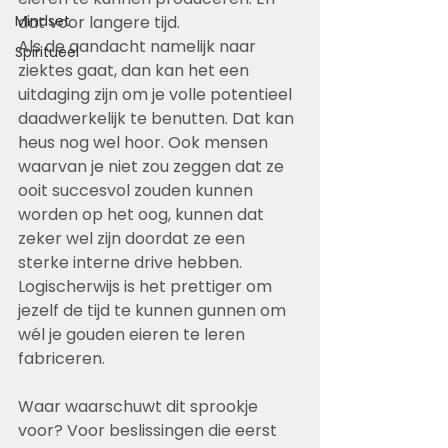
Mindset
dat voor langere tijd.
Als de aandacht namelijk naar 
Spiritueel
ziektes gaat, dan kan het een 
uitdaging zijn om je volle potentieel 
daadwerkelijk te benutten. Dat kan 
heus nog wel hoor. Ook mensen 
waarvan je niet zou zeggen dat ze 
ooit succesvol zouden kunnen 
worden op het oog, kunnen dat 
zeker wel zijn doordat ze een 
sterke interne drive hebben.
Logischerwijs is het prettiger om 
jezelf de tijd te kunnen gunnen om 
wél je gouden eieren te leren 
fabriceren.
Waar waarschuwt dit sprookje 
voor? Voor beslissingen die eerst 