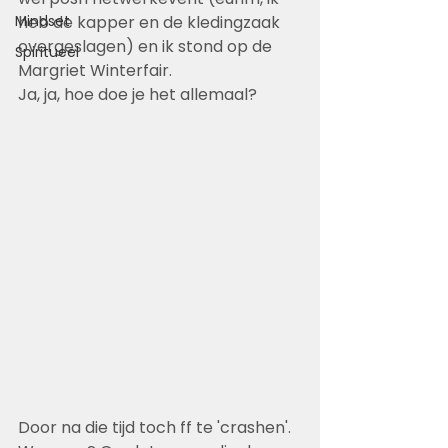
Mindset
heb de kapper en de kledingzaak 
overgeslagen) en ik stond op de 
Spiritueel
Margriet Winterfair.
Ja, ja, hoe doe je het allemaal?
Door na die tijd toch ff te 'crashen'. 