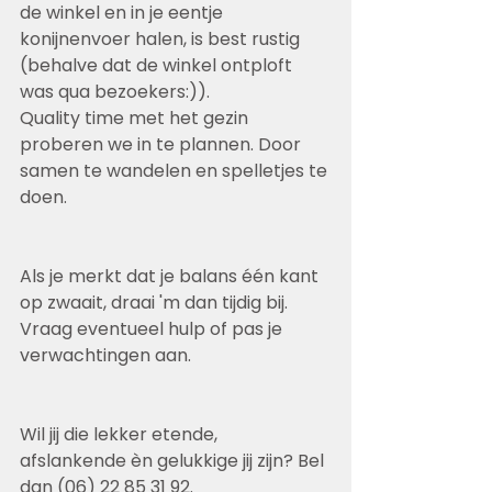
de winkel en in je eentje 
konijnenvoer halen, is best rustig 
(behalve dat de winkel ontploft 
was qua bezoekers:)). 
Quality time met het gezin 
proberen we in te plannen. Door 
samen te wandelen en spelletjes te 
doen. 
Als je merkt dat je balans één kant 
op zwaait, draai 'm dan tijdig bij. 
Vraag eventueel hulp of pas je 
verwachtingen aan. 
Wil jij die lekker etende, 
afslankende èn gelukkige jij zijn? Bel 
dan (06) 22 85 31 92.