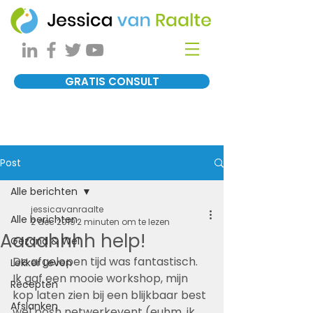
GRATIS CONSULT
Post
Alle berichten
jessicavanraalte
Alle berichten
2 dec 2019
2 minuten om te lezen
Aaaahhhh help!
Gezond & Wel
De afgelopen tijd was fantastisch. 
Lekker Leven
Ik gaf een mooie workshop, mijn 
Recepten
kop laten zien bij een blijkbaar best 
Afslanken
wel posh netwerkevent (euhm, ik 