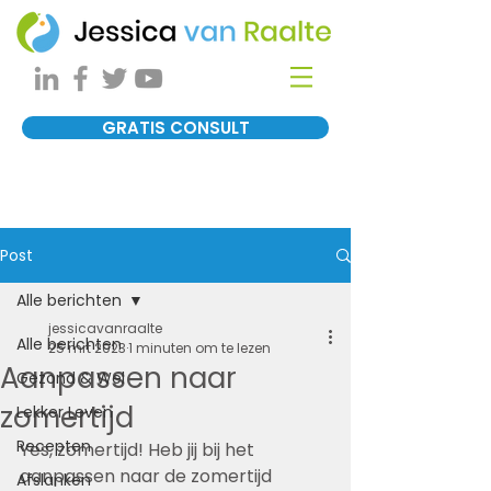
GRATIS CONSULT
Post
Alle berichten
jessicavanraalte
Alle berichten
25 mrt 2023
1 minuten om te lezen
Aanpassen naar
Gezond & Wel
zomertijd
Lekker Leven
Recepten
Yes, zomertijd! Heb jij bij het 
aanpassen naar de zomertijd 
Afslanken