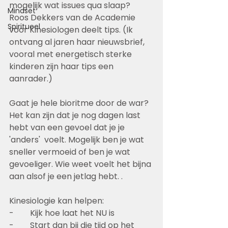
mogelijk wat issues qua slaap?
Mindset
Roos Dekkers van de Academie 
Spiritueel
voor Kinesiologen deelt tips. (Ik 
ontvang al jaren haar nieuwsbrief, 
vooral met energetisch sterke 
kinderen zijn haar tips een 
aanrader.)
Gaat je hele bioritme door de war? 
Het kan zijn dat je nog dagen last 
hebt van een gevoel dat je je 
'anders'  voelt. Mogelijk ben je wat 
sneller vermoeid of ben je wat 
gevoeliger. Wie weet voelt het bijna 
aan alsof je een jetlag hebt. . 
Kinesiologie kan helpen:
-        Kijk hoe laat het NU is 
-        Start dan bij die tijd op het 