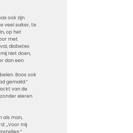
was ook zijn 
 veel suiker, te 
n, op het 
door met 
val, diabetes 
ij niet doen, 
er dan een 
bbelen. Boos ook 
d gemaild.” 
ackt van de 
 zonder eieren 
m als man, 
d: „Voor mij 
nstellen.” 