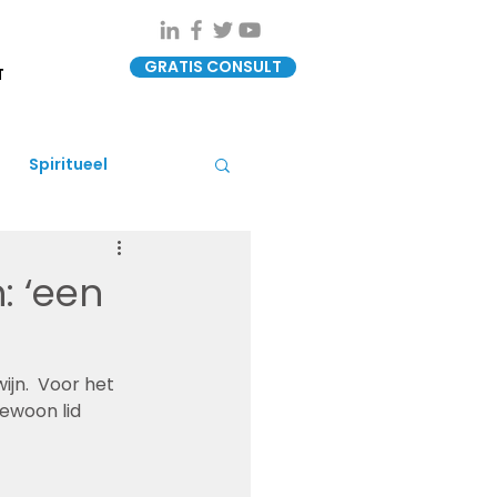
GRATIS CONSULT
T
Spiritueel
: ‘een
jn.  Voor het 
gewoon lid 