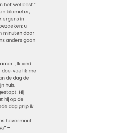
n het wel best.”
en kilometer, 
k ergens in 
bezoeken: u 
en minuten door 
ens anders gaan 
mer. „Ik vind 
t doe, voel ik me 
van de dag de 
n huis.
estopt. Hij 
 hij op de 
de dag grijp ik 
gens havermout 
id
” – 