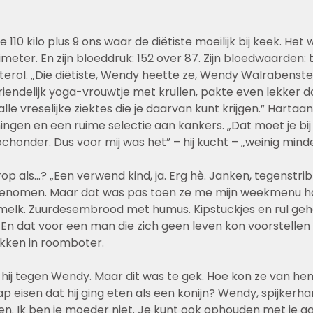
e 110 kilo plus 9 ons waar de diëtiste moeilijk bij keek. Het 
meter. En zijn bloeddruk: 152 over 87. Zijn bloedwaarden: te
terol. „Die diëtiste, Wendy heette ze, Wendy Walrabenstei
riendelijk yoga-vrouwtje met krullen, pakte even lekker 
le vreselijke ziektes die je daarvan kunt krijgen.” Hartaan
ngen en een ruime selectie aan kankers. „Dat moet je bij m
chonder. Dus voor mij was het” – hij kucht – „weinig mind
op als…? „Een verwend kind, ja. Erg hè. Janken, tegenstri
nomen. Maar dat was pas toen ze me mijn weekmenu ha
elk. Zuurdesembrood met humus. Kipstuckjes en rul geh
 En dat voor een man die zich geen leven kon voorstellen
kken in roomboter.
i hij tegen Wendy. Maar dit was te gek. Hoe kon ze van he
eisen dat hij ging eten als een konijn? Wendy, spijkerhar
oen. Ik ben je moeder niet. Je kunt ook ophouden met je aa