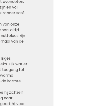
et avondeten. 
ijn en vol 
i zonder saté 
n van onze 
en: altijd 
nutteloos zijn 
erhaal van de 
ijkjes 
ks. Kijk wat er 
t toegang tot 
erwarmd 
 de kortste 
hij zichzelf 
eg naar 
geert hij voor 