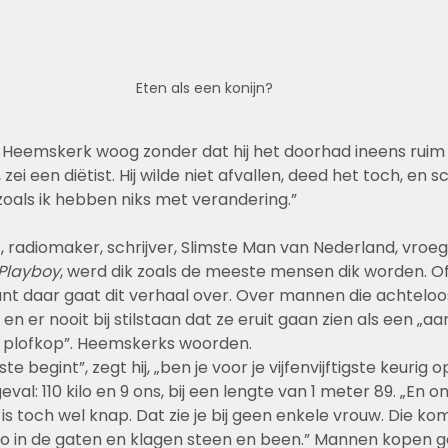
Eten als een konijn?
Heemskerk woog zonder dat hij het doorhad ineens ruim 11
ei een diëtist. Hij wilde niet afvallen, deed het toch, en s
oals ik hebben niks met verandering.” 
 radiomaker, schrijver, Slimste Man van Nederland, vroeg
Playboy
, werd dik zoals de meeste mensen dik worden. Of 
 daar gaat dit verhaal over. Over mannen die achteloos
 en er nooit bij stilstaan dat ze eruit gaan zien als een „
e plofkop”. Heemskerks woorden.
te begint”, zegt hij, „ben je voor je vijfenvijftigste keurig op
geval: 110 kilo en 9 ons, bij een lengte van 1 meter 89. „En 
 is toch wel knap. Dat zie je bij geen enkele vrouw. Die ko
lo in de gaten en klagen steen en been.” Mannen kopen 