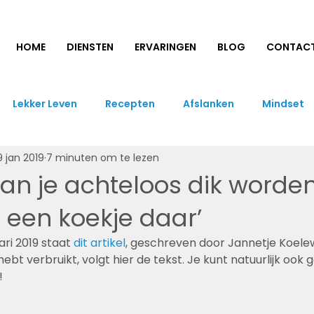
HOME
DIENSTEN
ERVARINGEN
BLOG
CONTAC
Lekker Leven
Recepten
Afslanken
Mindset
9 jan 2019
7 minuten om te lezen
an je achteloos dik worden
r, een koekje daar’
ri 2019 staat 
dit artikel
, geschreven door Jannetje Koelewi
hebt verbruikt, volgt hier de tekst. Je kunt natuurlijk ook 
!