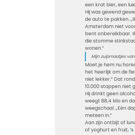
een krat bier, een lu
Hij was gewend gewee
de auto te pakken. „I
Amsterdam niet voor 
bent onbereikbaar. Ik
die stomme stinkstad
wonen.”
Mijn zuipmaatjes van
Moet je hem nu horen
het heerlijk om de fie
niet lekker.” Dat rond
10.000 stappen niet g
Hij drinkt geen alcoho
weegt 88,4 kilo en da
weegschaal. „Eén dag 
meteen in.”
Aan zijn ontbijt of lu
of yoghurt en fruit, 