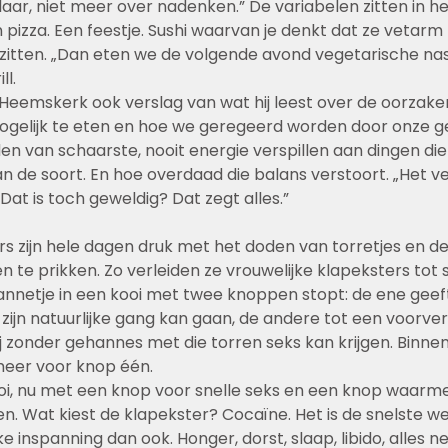
laar, niet meer over nadenken.” De variabelen zitten in h
 pizza. Een feestje. Sushi waarvan je denkt dat ze vetarm z
 zitten. „Dan eten we de volgende avond vegetarische nas
ll.
n Heemskerk ook verslag van wat hij leest over de oorzake
ogelijk te eten en hoe we geregeerd worden door onze gen
den van schaarste, nooit energie verspillen aan dingen die 
n de soort. En hoe overdaad die balans verstoort. „Het v
 „Dat is toch geweldig? Dat zegt alles.”
s zijn hele dagen druk met het doden van torretjes en de l
 te prikken. Zo verleiden ze vrouwelijke klapeksters tot se
annetje in een kooi met twee knoppen stopt: de ene geef
j zijn natuurlijke gang kan gaan, de andere tot een voorv
 zonder gehannes met die torren seks kan krijgen. Binnen
 meer voor knop één.
i, nu met een knop voor snelle seks en een knop waarmee 
n. Wat kiest de klapekster? Cocaïne. Het is de snelste w
e inspanning dan ook. Honger, dorst, slaap, libido, alles ne