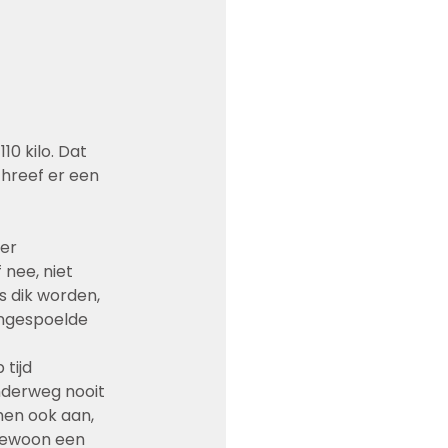
0 kilo. Dat 
chreef er een 
er 
nee, niet 
 dik worden, 
aangespoelde 
 tijd 
onderweg nooit 
men ook aan, 
gewoon een 