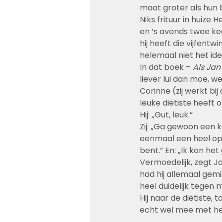
maat groter als hun 
Niks frituur in huize
en ’s avonds twee kee
hij heeft die vijfentw
helemaal niet het id
In dat boek – 
Als Ja
liever lui dan moe, we
Corinne (zij werkt bij 
leuke diëtiste heeft
Hij: „Gut, leuk.”
Zij: „Ga gewoon een ke
eenmaal een heel oppe
bent.” En: „Ik kan he
Vermoedelijk, zegt J
had hij allemaal gemi
heel duidelijk tegen m
Hij naar de diëtiste, 
echt wel mee met hem.