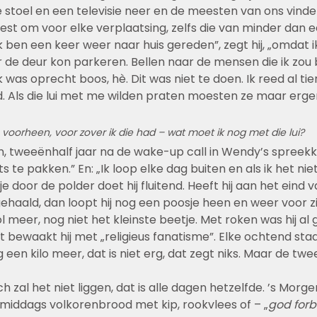
ie stoel en een televisie neer en de meesten van ons vinde
st om voor elke verplaatsing, zelfs die van minder dan e
k ben een keer weer naar huis gereden”, zegt hij, „omdat i
de deur kon parkeren. Bellen naar de mensen die ik zou 
 was oprecht boos, hè. Dit was niet te doen. Ik reed al ti
. Als die lui met me wilden praten moesten ze maar erg
 voorheen, voor zover ik die had – wat moet ik nog met die lui?
, tweeënhalf jaar na de wake-up call in Wendy’s spreekka
ts te pakken.” En: „Ik loop elke dag buiten en als ik het nie
je door de polder doet hij fluitend. Heeft hij aan het eind 
ehaald, dan loopt hij nog een poosje heen en weer voor zij
l meer, nog niet het kleinste beetje. Met roken was hij al g
t bewaakt hij met „religieus fanatisme”. Elke ochtend staat
een kilo meer, dat is niet erg, dat zegt niks. Maar de twee
nch zal het niet liggen, dat is alle dagen hetzelfde. ’s Mor
’s middags volkorenbrood met kip, rookvlees of – „
god forb