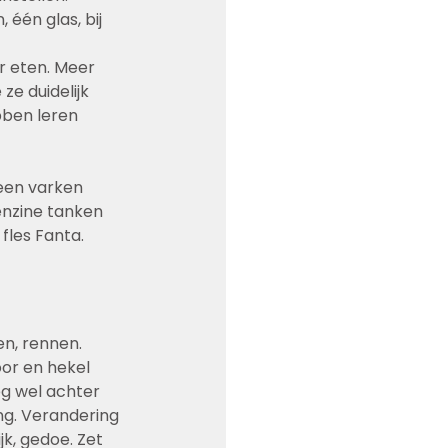
één glas, bij 
r eten. Meer 
e duidelijk 
bben leren 
een varken 
enzine tanken 
fles Fanta. 
en, rennen. 
or en hekel 
g wel achter 
ng. Verandering 
k, gedoe. Zet 