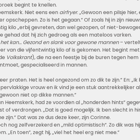
broek begint te knellen.
 Heemskerk. Niet eens een 
airfryer
. „Gewoon een pilsje hier,
r opscheppen. Zo is het gegaan.” Of zoals hij in zijn nieuw
intig kilo „erbij gevreten, dan wel gezopen, of niet-bewogen
ee gehad dat hij zich gedroeg als een mateloos varken.
n het kan… Gezond en slank voor gewone mannen
 – vertelt
er van die vijfentwintig kilo af is gekomen. Het begint met
de 
Volkskrant
), die na een feestje bij de buren tegen hem
 ontmoet, gespecialiseerd in mannen.
er praten. Het is heel ongezond om zo dik te zijn.” En: „Ik
rvlakkige vrouw en ik vind je een stuk aantrekkelijker als
t gewoon niet op dikke mannen.”
an Heemskerk, had ze voordien al „honderden hints” gege
st of verdrongen. „Dat is goed mogelijk. Ik ben slecht in hi
e zijn.” Dat was ze dus deze keer, zijn Corinne.
toch nog zelfverzekerd en „mild optimistisch”. Zo dik was hij 
 „En toen”, zegt hij, „viel het heel erg niet mee.”