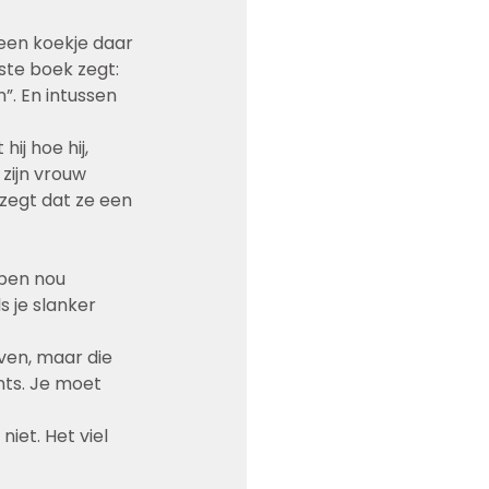
 een koekje daar 
ste boek zegt: 
”. En intussen 
 hij hoe hij, 
 zijn vrouw 
 zegt dat ze een 
 ben nou 
 je slanker 
ven, maar die 
nts. Je moet 
niet. Het viel 