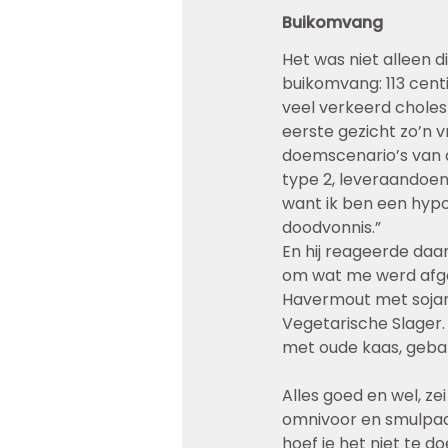
Buikomvang
Het was niet alleen di
buikomvang: 113 centi
veel verkeerd choles
eerste gezicht zo’n v
doemscenario’s van al
type 2, leveraandoeni
want ik ben een hypo
doodvonnis.”
En hij reageerde daar
om wat me werd afge
Havermout met sojam
Vegetarische Slager.
met oude kaas, geba
Alles goed en wel, ze
omnivoor en smulpaap 
hoef je het niet te d