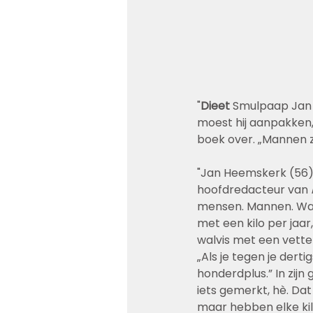
"
Dieet
 Smulpaap Jan 
moest hij aanpakken, z
boek over. „Mannen z
"Jan Heemskerk (56),
hoofdredacteur van 
mensen. Mannen. Want
met een kilo per jaar,
walvis met een vett
„Als je tegen je dertigs
honderdplus.” In zijn 
iets gemerkt, hè. Dat
maar hebben elke ki