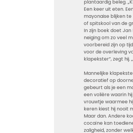
plantaardig beleg. „K
Een keer uit eten. Een
mayonaise blijken te
of spitskool van de gri
In zijn boek doet Ja
neiging om zo veel m
voorbereid zijn op tij
voor de overleving va
klapekster”, zegt hij.
Mannelijke klapekster
decoratief op doornen
gebeurt als je een m
een volière waarin hi
vrouwtje waarmee hij
keren kiest hij nooit
Maar dan. Andere koo
cocaïne kan toediene
zaligheid, zonder welk