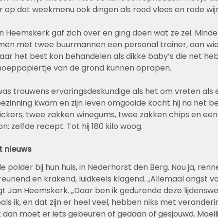
 op dat weekmenu ook dingen als rood vlees en rode wijn, 
an Heemskerk gaf zich over en ging doen wat ze zei. Minde
en met twee buurmannen een personal trainer, aan wie z
aar het best kon behandelen als dikke baby’s die net he
noeppapiertje van de grond kunnen oprapen.
was trouwens ervaringsdeskundige als het om vreten als 
 bezinning kwam en zijn leven omgooide kocht hij na het b
Snickers, twee zakken winegums, twee zakken chips en een 
 zelfde recept. Tot hij 180 kilo woog.
t nieuws
e polder bij hun huis, in Nederhorst den Berg. Nou ja, renn
eunend en krakend, luidkeels klagend. „Allemaal angst vo
gt Jan Heemskerk. „Daar ben ik gedurende deze lijdenswe
s ik, en dat zijn er heel veel, hebben niks met veranderi
t dan moet er iets gebeuren of gedaan of gesjouwd. Moeilij