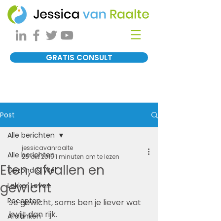
GRATIS CONSULT
Post
Alle berichten
jessicavanraalte
Alle berichten
25 okt 2019
1 minuten om te lezen
Eten, afvallen en
Gezond & Wel
gewicht
Lekker Leven
Recepten
Je gewicht, soms ben je liever wat 
kwijt dan rijk.
Afslanken