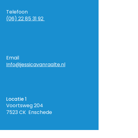
Het perfecte
Mijn sleutel tot
Telefoon
droomlichaam in een
dromen
(06) 22 85 31 92
gezond, stralend leven
Email
Info@jessicavanraalte.nl
Locatie 1
Voortsweg 204
7523 CK Enschede
Locatie 2