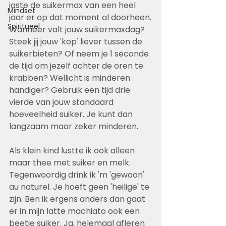
jaste de suikermax van een heel 
Mindset
jaar er op dat moment al doorheen.
Spiritueel
Wanneer valt jouw suikermaxdag? 
Steek jij jouw 'kop' liever tussen de 
suikerbieten? Of neem je 1 seconde 
de tijd om jezelf achter de oren te 
krabben? Wellicht is minderen 
handiger? Gebruik een tijd drie 
vierde van jouw standaard 
hoeveelheid suiker. Je kunt dan 
langzaam maar zeker minderen.
Als klein kind lustte ik ook alleen 
maar thee met suiker en melk. 
Tegenwoordig drink ik 'm 'gewoon' 
au naturel. Je hoeft geen 'heilige' te 
zijn. Ben ik ergens anders dan gaat 
er in mijn latte machiato ook een 
beetje suiker. Ja, helemaal afleren 