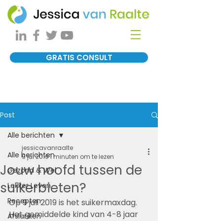
GRATIS CONSULT
Post
Alle berichten
jessicavanraalte
Alle berichten
9 jul 2019
1 minuten om te lezen
Jouw hoofd tussen de
Gezond & Wel
suikerbieten?
Lekker Leven
Recepten
Op 9 juli 2019 is het suikermaxdag. 
Het gemiddelde kind van 4-8 jaar 
Afslanken