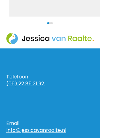
Het perfecte
Mijn sleutel tot
Telefoon
droomlichaam in een
dromen
(06) 22 85 31 92
gezond, stralend leven
Email
Info@jessicavanraalte.nl