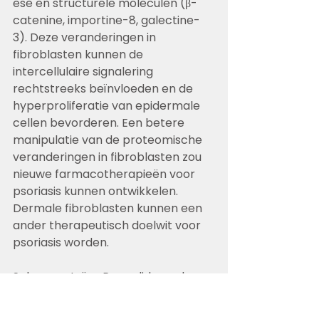
ese en structurele moleculen (β-
catenine, importine-8, galectine-
3). Deze veranderingen in 
fibroblasten kunnen de 
intercellulaire signalering 
rechtstreeks beïnvloeden en de 
hyperproliferatie van epidermale 
cellen bevorderen. Een betere 
manipulatie van de proteomische 
veranderingen in fibroblasten zou 
nieuwe farmacotherapieën voor 
psoriasis kunnen ontwikkelen. 
Dermale fibroblasten kunnen een 
ander therapeutisch doelwit voor 
psoriasis worden.
Selenoproteïne P, een lid van de 
hepatokines, heeft 
ontstekingsremmende 