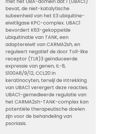
met het UBA-domein dat 1 (UBAC1) 
bevat, de niet-katalytische 
subeenheid van het E3 ubiquitine-
eiwitligase KPC-complex. UBAC1 
bevordert K63-gekoppelde 
ubiquitinatie van TANK, een 
adaptereiwit van CARMA2sh, en 
reguleert negatief de door Toll-like 
receptor (TLR)3 geïnduceerde 
expressie van genen, IL-8, 
S100A8/9/12, CCL20 in 
keratinocyten, terwijl de intrekking 
van UBAC1 verergert deze reacties. 
UBAC1-gemedieerde regulatie van 
het CARMA2sh-TANK-complex kan 
potentiële therapeutische doelen 
zijn voor de behandeling van 
psoriasis.