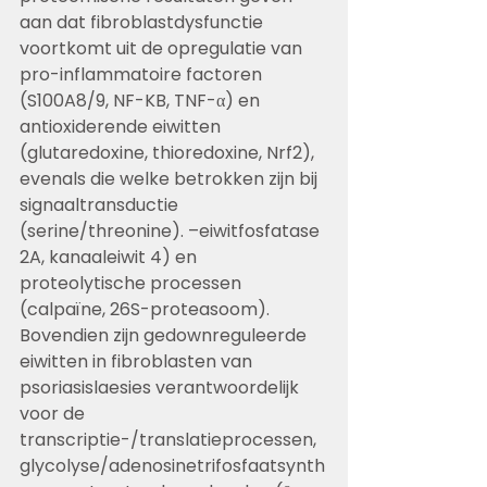
aan dat fibroblastdysfunctie 
voortkomt uit de opregulatie van 
pro-inflammatoire factoren 
(S100A8/9, NF-KB, TNF-α) en 
antioxiderende eiwitten 
(glutaredoxine, thioredoxine, Nrf2), 
evenals die welke betrokken zijn bij 
signaaltransductie 
(serine/threonine). –eiwitfosfatase 
2A, kanaaleiwit 4) en 
proteolytische processen 
(calpaïne, 26S-proteasoom). 
Bovendien zijn gedownreguleerde 
eiwitten in fibroblasten van 
psoriasislaesies verantwoordelijk 
voor de 
transcriptie-/translatieprocessen, 
glycolyse/adenosinetrifosfaatsynth