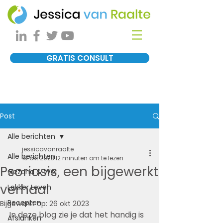
GRATIS CONSULT
Post
Alle berichten
jessicavanraalte
Alle berichten
19 okt 2023
12 minuten om te lezen
Psoriasis, een bijgewerkt
Gezond & Wel
verhaal
Lekker Leven
Recepten
Bijgewerkt op:
26 okt 2023
In deze blog zie je dat het handig is 
Afslanken