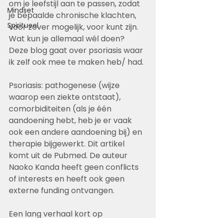
om je leefstijl aan te passen, zodat 
Mindset
je bepaalde chronische klachten, 
Spiritueel
voor zover mogelijk, voor kunt zijn. 
Wat kun je allemaal wél doen? 
Deze blog gaat over psoriasis waar 
ik zelf ook mee te maken heb/ had. 
Psoriasis: pathogenese (wijze 
waarop een ziekte ontstaat), 
comorbiditeiten (als je één 
aandoening hebt, heb je er vaak 
ook een andere aandoening bij) en 
therapie bijgewerkt. Dit artikel 
komt uit de Pubmed. De auteur 
Naoko Kanda heeft geen conflicts 
of interests en heeft ook geen 
externe funding ontvangen.
Een lang verhaal kort op 