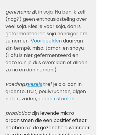
genisteïne
 zit in soja. Nu ben ik zelf 
(nog?) geen enthousiasteling over 
veel soja. Kies je voor soja, dan is 
gefermenteerde soja handiger om 
te nemen. 
Voorbeelden
 daarvan 
zijn tempé, miso, tamari en shoyu. 
(Tofu is niet gefermenteerd en 
deze kun je dus overslaan of alleen 
zo nu en dan nemen.)
voedings
vezels
 tref je o.a. aan in 
groente, fruit, peulvruchten, algen 
noten, zaden, 
paddenstoelen
.
probiotica
 zijn 
levende micro-
organismen die een positief effect 
hebben op de gezondheid wanneer 
in ze in voldoende hoeveelheden 