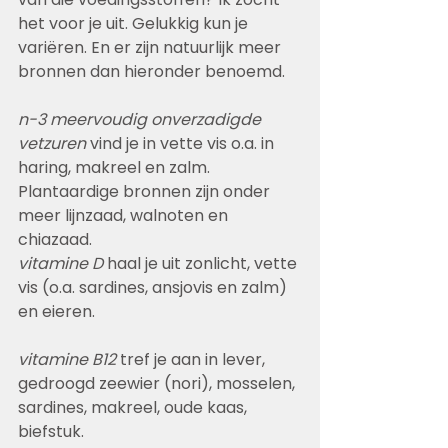
het voor je uit. Gelukkig kun je 
variëren. En er zijn natuurlijk meer 
bronnen dan hieronder benoemd.
n-3 meervoudig onverzadigde 
vetzuren
 vind je in vette vis o.a. in 
haring, makreel en zalm.
Plantaardige bronnen zijn onder 
meer lijnzaad, walnoten en 
chiazaad.
vitamine D 
haal je uit zonlicht, vette 
vis (o.a. sardines, ansjovis en zalm) 
en eieren.
vitamine B12
 tref je aan in lever, 
gedroogd zeewier (nori), mosselen, 
sardines, makreel, oude kaas, 
biefstuk.