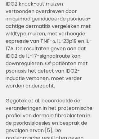
IDO2 knock-out muizen 
vertoonden overdreven door 
imiquimod geïnduceerde psoriasis-
achtige dermatitis vergeleken met 
wildtype muizen, met verhoogde 
expressie van TNF-α, IL-23p19 en IL-
17A. De resultaten geven aan dat 
IDO2 de IL-17-signaalroute kan 
downreguleren. Of patiënten met 
psoriasis het defect van IDO2-
inductie vertonen, moet verder 
worden onderzocht.
Gęgotek et al. beoordeelde de 
veranderingen in het proteomische 
profiel van dermale fibroblasten in 
de psoriasislaesies en besprak de 
gevolgen ervan [5]. De 
proteomische resultaten geven 