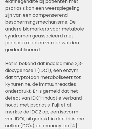
elafinegehalte bij patiënten met 
psoriasis kan een weerspiegeling 
zijn van een compenserend 
beschermingsmechanisme. De 
andere biomarkers voor metabole 
syndromen geassocieerd met 
psoriasis moeten verder worden 
geïdentificeerd.
Het is bekend dat indoleamine 2,3-
dioxygenase 1 (IDO1), een enzym 
dat tryptofaan metaboliseert tot 
kynurenine, de immuunreacties 
onderdrukt. Er is gemeld dat het 
defect van IDO1-inductie verband 
houdt met psoriasis. Fujii et al. 
merkte de IDO2 op, een isovorm 
van IDO1, uitgedrukt in dendritische 
cellen (DC's) en monocyten [4]. 