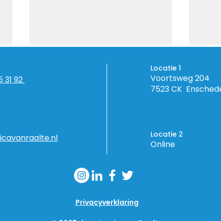
Locatie 1
Voortsweg 204
5 31 92
7523 CK Ensched
Locatie 2
icavanraalte.nl
Het perfecte
Mijn
Online
droomlichaam in een
dro
gezond, stralend leven
Privacyverklaring