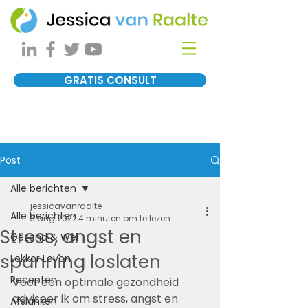
GRATIS CONSULT
Post
Alle berichten
jessicavanraalte
Alle berichten
3 aug 2022
4 minuten om te lezen
Stress, angst en
Gezond & Wel
spanning loslaten
Lekker Leven
Recepten
Voor een optimale gezondheid 
adviseer ik om stress, angst en 
Afslanken