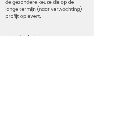
de gezondere keuze die op de 
lange termijn (naar verwachting) 
profijt oplevert.
Spanning loslaten
Als je spanning ervaart, kan het zijn 
dat je dit in je lijf opslaat. 
Bijvoorbeeld als je een boel te doen 
hebt. Voor veel mensen geldt 
bijvoorbeeld dat de nek en 
schouders meer ontspannen 
mogen zijn. Jouw natuurlijke staat 
van zijn is dat je lijf lekker 
ontspannen is tijdens relaxen.  