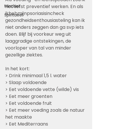
Mindset
het liefst preventief werken. En als 
ikhebmijnpsoriasisincheck 
Spiritueel
gezondheidsenthousiasteling kan ik 
niet anders zeggen dan ga svp iets 
doen. Blijf bij voorkeur weg uit 
laaggradige ontstekingen, de 
voorloper van tal van minder 
gezellige ziektes. 
In het kort:
> Drink minimaal 1,5 l. water
> Slaap voldoende
> Eet voldoende vette (wilde) vis
> Eet meer groenten
> Eet voldoende fruit
> Eet meer voeding zoals de natuur 
het maakte
> Eet Mediterraans