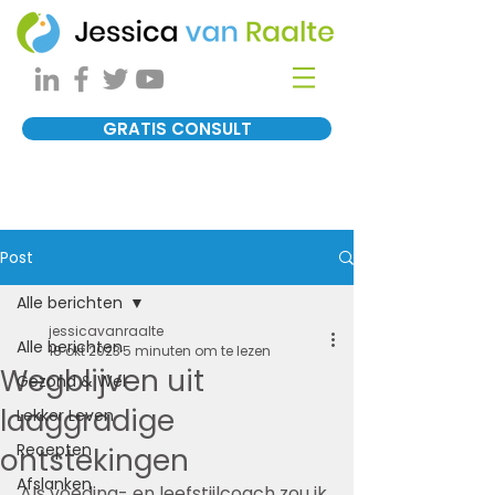
GRATIS CONSULT
Post
Alle berichten
jessicavanraalte
Alle berichten
18 okt 2023
5 minuten om te lezen
Wegblijven uit
Gezond & Wel
laaggradige
Lekker Leven
Recepten
ontstekingen
Afslanken
Als voeding- en leefstijlcoach zou ik 