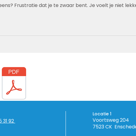
ens? Frustratie dat je te zwaar bent. Je voelt je niet lekk
Locatie 1
Voortsweg 204
5 31 92
7523 CK Ensched