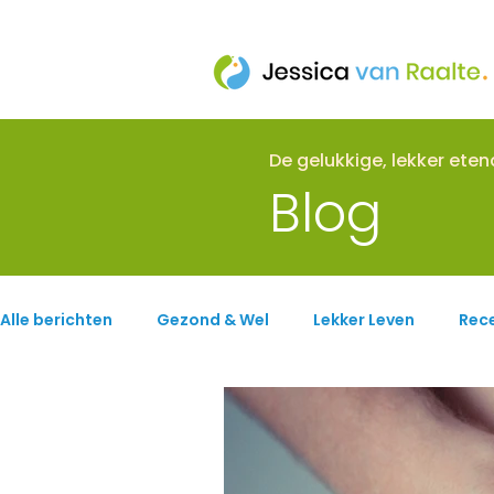
De gelukkige, lekker ete
Blog
Alle berichten
Gezond & Wel
Lekker Leven
Rec