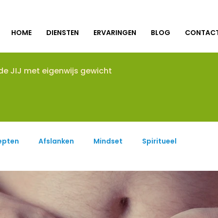
HOME
DIENSTEN
ERVARINGEN
BLOG
CONTAC
nde JIJ met eigenwijs gewicht
epten
Afslanken
Mindset
Spiritueel