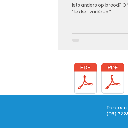
Iets anders op brood? Of
“Lekker variëren.”...
Telefoon
(06) 22 8