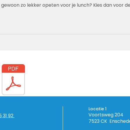
 gewoon zo lekker opeten voor je lunch? Kies dan voor de
Locatie 1
Voortsweg 204
5 31 92
7523 CK Ensched