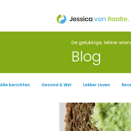
De gelukkige, lekker ete
Blog
Alle berichten
Gezond & Wel
Lekker Leven
Rec