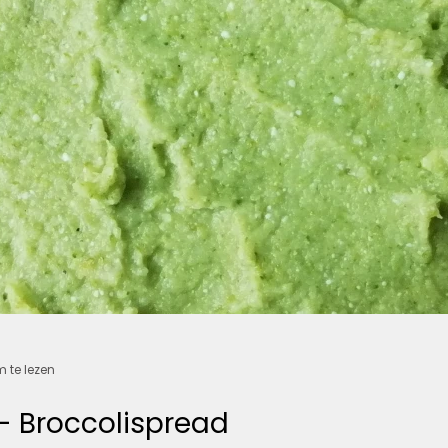
 te lezen
- Broccolispread