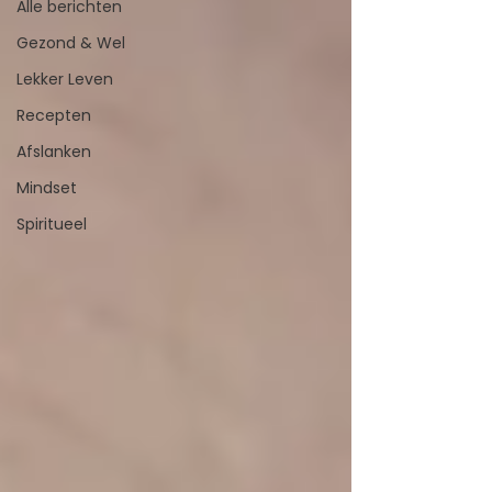
Alle berichten
Gezond & Wel
Lekker Leven
Recepten
Afslanken
Mindset
Spiritueel