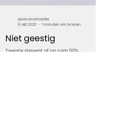
jessicavanraalte
6 okt 2020
1 minuten om te lezen
Niet geestig
Twente stevent af op ruim 50%
toename van inwoners met dementie in
2030. Nu ik jouw aandacht heb, herschrijf
ik 'm graag positiever. Ja,...