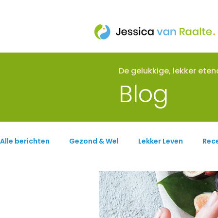
De gelukkige, lekker ete
Blog
Alle berichten
Gezond & Wel
Lekker Leven
Rec