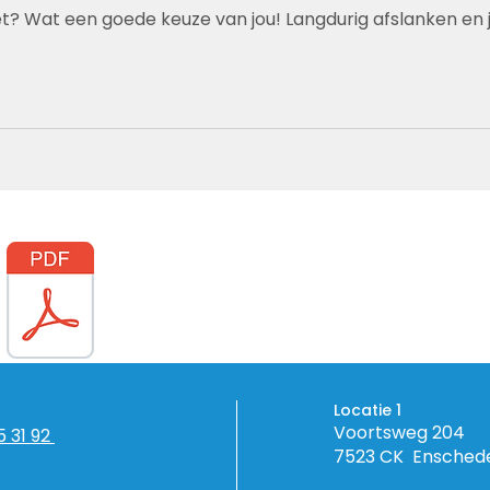
ieet? Wat een goede keuze van jou! Langdurig afslanken en 
Locatie 1
Voortsweg 204
5 31 92
7523 CK Ensched