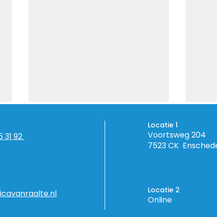
Locatie 1
Voortsweg 204
5 31 92
7523 CK Ensched
Locatie 2
icavanraalte.nl
Het perfecte
Mijn
Online
droomlichaam in een
dro