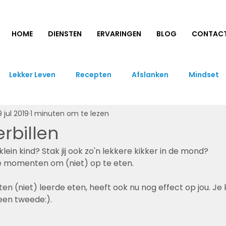
HOME
DIENSTEN
ERVARINGEN
BLOG
CONTAC
Lekker Leven
Recepten
Afslanken
Mindset
9 jul 2019
1 minuten om te lezen
erbillen
 klein kind? Stak jij ook zo'n lekkere kikker in de mond?
e momenten om (niet) op te eten.
ten (niet) leerde eten, heeft ook nu nog effect op jou. Je 
s een tweede:).