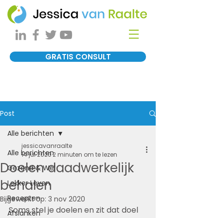
GRATIS CONSULT
Post
Alle berichten
jessicavanraalte
Alle berichten
14 jul 2020
2 minuten om te lezen
Doelen daadwerkelijk
Gezond & Wel
behalen
Lekker Leven
Recepten
Bijgewerkt op:
3 nov 2020
Soms stel je doelen en zit dat doel 
Afslanken