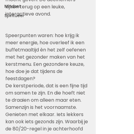
Mindset
kijken terug op een leuke, 
interactieve avond. 
Spiritueel
Speerpunten waren: hoe krijg ik 
meer energie, hoe overleef ik een 
buffetmaaltijd èn het zelf oefenen 
met het gezonder maken van het 
kerstmenu. Een gezondere keuze, 
hoe doe je dat tijdens de 
feestdagen?
De kerstperiode, dat is een fijne tijd 
om samen te zijn. En die hoeft niet 
te draaien om alleen maar eten. 
Samenzijn is het voornaamste. 
Genieten met elkaar. Iets lekkers 
kan ook iets gezonds zijn. Waarbij je 
de 80/20-regel in je achterhoofd 