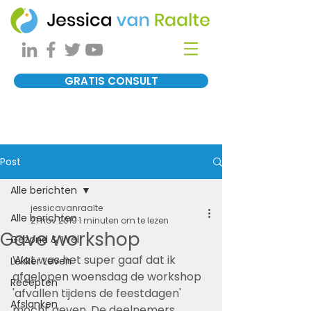
GRATIS CONSULT
Post
Alle berichten
jessicavanraalte
Alle berichten
21 nov 2019
1 minuten om te lezen
Gave workshop
Gezond & Wel
Wat was het super gaaf dat ik 
Lekker Leven
afgelopen woensdag de workshop 
Recepten
'afvallen tijdens de feestdagen' 
Afslanken
mocht geven. De deelnemers 