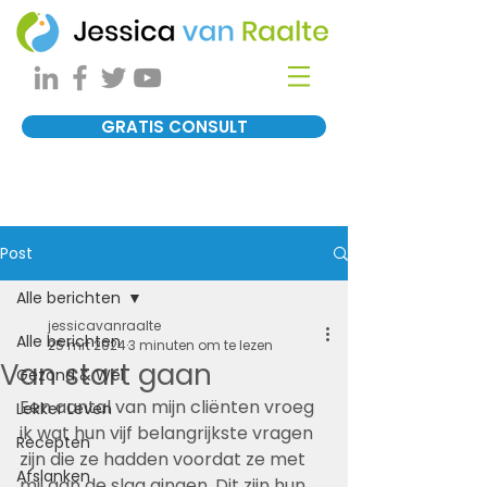
GRATIS CONSULT
Post
Alle berichten
jessicavanraalte
Alle berichten
25 mrt 2024
3 minuten om te lezen
Van start gaan
Gezond & Wel
Een aantal van mijn cliënten vroeg 
Lekker Leven
ik wat hun vijf belangrijkste vragen 
Recepten
zijn die ze hadden voordat ze met 
Afslanken
mij aan de slag gingen. Dit zijn hun 