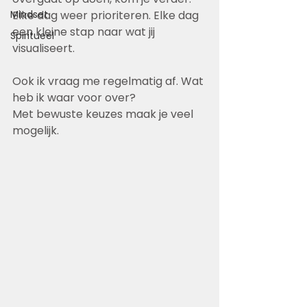
Mindset
Elke dag weer prioriteren. Elke dag 
een kleine stap naar wat jij 
Spiritueel
visualiseert.
Ook ik vraag me regelmatig af. Wat 
heb ik waar voor over?
Met bewuste keuzes maak je veel 
mogelijk.