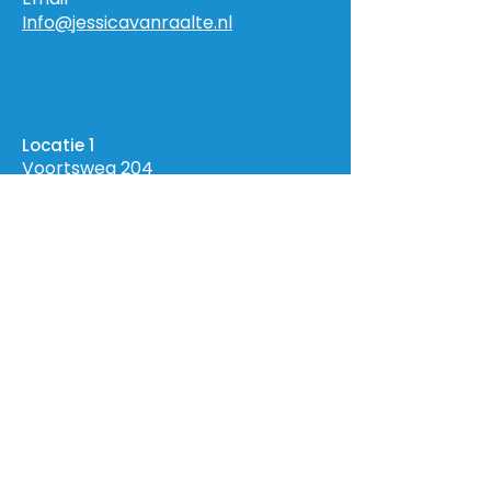
Info@jessicavanraalte.nl
Locatie 1
Voortsweg 204
7523 CK Enschede
Locatie 2
Online
Privacyverklaring
© 2025 door JessicavanRaalte