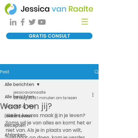
GRATIS CONSULT
Post
Alle berichten
jessicavanraalte
Alle berichten
28 aug 2019
1 minuten om te lezen
Waar ben jij?
Gezond & Wel
Welke keuzes maak jij in je leven? 
Lekker Leven
Soms wil je van alles en komt het er 
Recepten
niet van. Als je in plaats van wilt, 
Afslanken
overgaat op doen, kom je verder. 