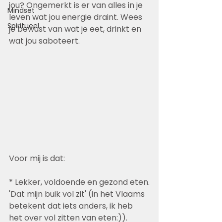
jou? Ongemerkt is er van alles in je 
Mindset
leven wat jou energie draint. Wees 
Spiritueel
je bewust van wat je eet, drinkt en 
wat jou saboteert. 
Voor mij is dat:
* Lekker, voldoende en gezond eten.
'Dat mijn buik vol zit' (in het Vlaams 
betekent dat iets anders, ik heb 
het over vol zitten van eten:)).