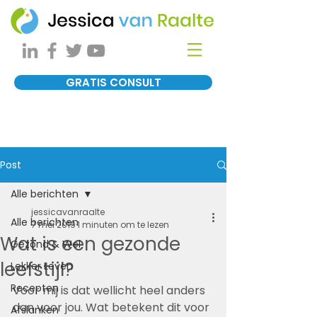
GRATIS CONSULT
Post
Alle berichten
jessicavanraalte
Alle berichten
7 mei 2019
1 minuten om te lezen
Wat is een gezonde
Gezond & Wel
leefstijl?
Lekker Leven
Recepten
Voor mij is dat wellicht heel anders 
dan voor jou. Wat betekent dit voor 
Afslanken