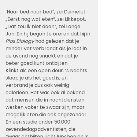
‘Naar bed naar bed”, zei Duimelot. 
„Eerst nog wat eten”, zei Likkepot. 
„Dat zou ik niet doen”, zei Lange 
Jan. En hij begon te oreren dat hij in 
Plos Biology
 had gelezen dat je 
minder vet verbrandt als je laat in 
de avond nog snackt en dat je 
beter goed kunt ontbijten.
Klinkt als een open deur. ’s Nachts 
slaap je als het goed is, en 
verbrand je dus ook weinig 
calorieën. Het was ook al bekend 
dat mensen die in nachtdiensten 
werken vaker te zwaar zijn, maar 
mogelijk eten die ook ongezonder. 
En een studie onder 50.000 
zevendedagsadventisten, die 
zwaar ontbijten, licht lunchen en ’s 