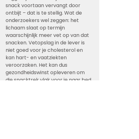
snack voortaan vervangt door 
ontbijt – dat is te stellig. Wat de 
onderzoekers wel zeggen: het 
lichaam slaat op termijn 
waarschijnlijk meer vet op van dat 
snacken. Vetopslag in de lever is 
niet goed voor je cholesterol en 
kan hart- en vaatziekten 
veroorzaken. Het kan dus 
gezondheidswinst opleveren om 
die snacktrek vlak voor je naar bed 
gaat te negeren.
Credits: NRC, Martine Kamsma, 12 
maart 2020, 
Probeer de late 
snacktrek te negeren,
 foto: eigen 
beeld 
Abonneer je nu op het NRC