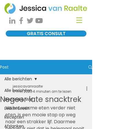
GRATIS CONSULT
Post
Alle berichten
jessicavanraalte
Alle berichten
17 mrt 2020
4 minuten om te lezen
Negeer late snacktrek
Gezond & Wel
Na het warme eten verder niet 
Lekker Leven
eten, is een mooie stap op weg 
Recepten
naar een strakker lijf. Daarmee 
Afslanken
bedoel ik niet dat je helemaal nooit 